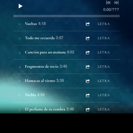
0:00
/
???
4:18
1
Vueltas
LETRA
3:57
2
Todo me recuerda
LETRA
4:02
3
Canción para un mañana
LETRA
3:40
4
Fragmentos de rocío
LETRA
3:39
5
Hamacas al viento
LETRA
4:59
6
Niebla
LETRA
2:46
7
El perfume de tu sombra
LETRA
3:45
8
Danza en el cielo
LETRA